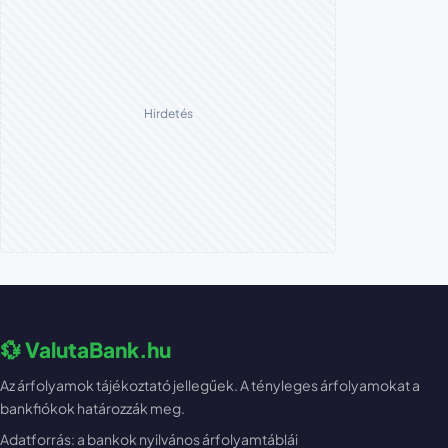
Hirdetés
💱 ValutaBank.hu
Az árfolyamok tájékoztató jellegűek. A tényleges árfolyamokat a
bankfiókok határozzák meg.
Adatforrás: a bankok nyilvános árfolyamtáblái