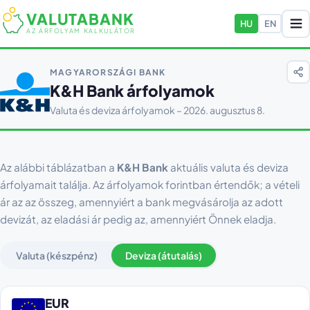
VALUTABANK
HU
EN
AZ ÁRFOLYAM KALKULÁTOR
MAGYARORSZÁGI BANK
K&H Bank árfolyamok
Valuta és deviza árfolyamok – 2026. augusztus 8.
Az alábbi táblázatban a
K&H Bank
aktuális valuta és deviza
árfolyamait találja. Az árfolyamok forintban értendők; a vételi
ár az az összeg, amennyiért a bank megvásárolja az adott
devizát, az eladási ár pedig az, amennyiért Önnek eladja.
Valuta (készpénz)
Deviza (átutalás)
EUR