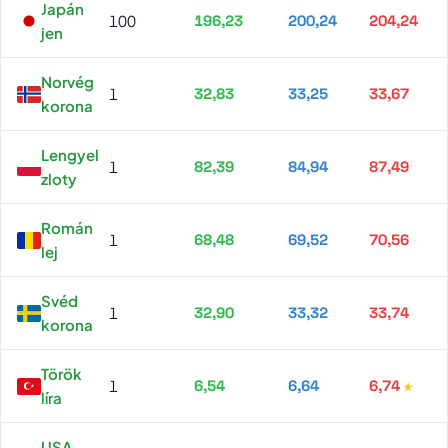
Japán
100
196,23
200,24
204,24
jen
Norvég
1
32,83
33,25
33,67
korona
Lengyel
1
82,39
84,94
87,49
zloty
Román
1
68,48
69,52
70,56
lej
Svéd
1
32,90
33,32
33,74
korona
Török
1
6,54
6,64
6,74
líra
USA