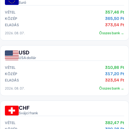
Euró
357,46 Ft
VÉTEL
365,50 Ft
KÖZÉP
373,54 Ft
ELADÁS
2026. 08. 07.
Összes bank →
USD
USA dollár
310,86 Ft
VÉTEL
317,20 Ft
KÖZÉP
323,54 Ft
ELADÁS
2026. 08. 07.
Összes bank →
CHF
Svájci frank
382,47 Ft
VÉTEL