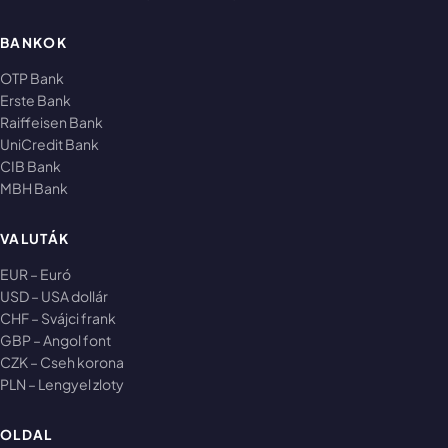
BANKOK
OTP Bank
Erste Bank
Raiffeisen Bank
UniCredit Bank
CIB Bank
MBH Bank
VALUTÁK
EUR – Euró
USD – USA dollár
CHF – Svájci frank
GBP – Angol font
CZK – Cseh korona
PLN – Lengyel zloty
OLDAL