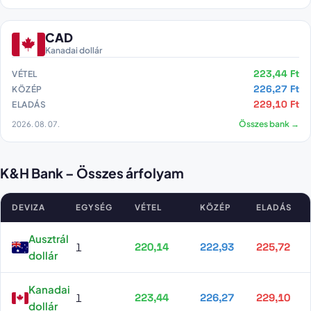
CAD
Kanadai dollár
223,44 Ft
VÉTEL
226,27 Ft
KÖZÉP
229,10 Ft
ELADÁS
2026. 08. 07.
Összes bank →
K&H Bank – Összes árfolyam
DEVIZA
EGYSÉG
VÉTEL
KÖZÉP
ELADÁS
K&H Bank összes árfolyama
Ausztrál
1
220,14
222,93
225,72
dollár
Kanadai
1
223,44
226,27
229,10
dollár