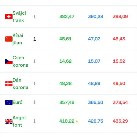
Svájci
1
382,47
390,28
398,09
frank
Kínai
1
45,61
47,02
48,43
jüan
Cseh
1
14,62
15,07
15,52
korona
Dán
1
48,28
48,89
49,50
korona
Euró
1
357,46
365,50
373,54
Angol
1
418,22
426,75
435,29
font