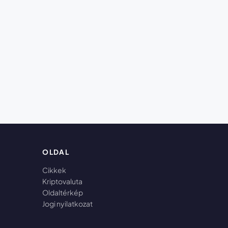
OLDAL
Cikkek
Kriptovaluta
Oldaltérkép
Jogi nyilatkozat