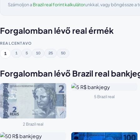
Számoljon a
Brazil real forint kalkulátor
unkkal, vagy böngéssze a 
Forgalomban lévő real érmék
REAL
CENTAVO
1
5
10
25
50
1
Forgalomban lévő Brazil real bankj
5 Brazil real
2 Brazil real