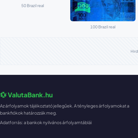
50 Brazil real
100 Brazil real
Hird
💱 ValutaBank.hu
Az árfolyamok tájékoztató jellegűek. A tényleges árfolyamokat a
bankfiókok határozzák meg.
Adatforrás: a bankok nyilvános árfolyamtáblái