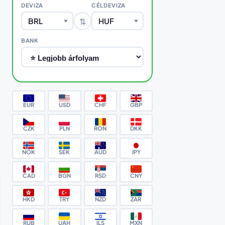
DEVIZA
CÉLDEVIZA
⇅
BRL
HUF
BANK
EUR
USD
CHF
GBP
CZK
PLN
RON
DKK
NOK
SEK
AUD
JPY
CAD
BGN
RSD
CNY
HKD
TRY
NZD
ZAR
RUB
UAH
ILS
MXN