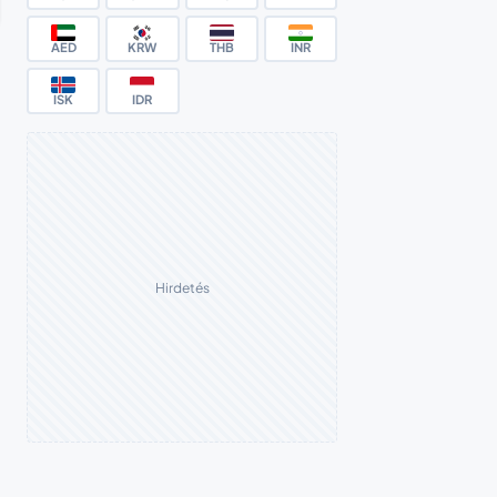
AED
KRW
THB
INR
ISK
IDR
Hirdetés