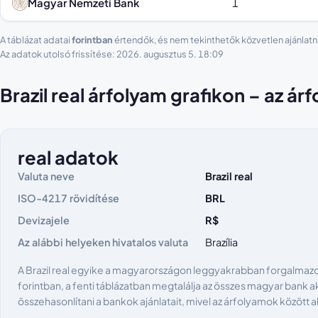
Magyar Nemzeti Bank
1
A táblázat adatai
forintban
értendők, és nem tekinthetők közvetlen ajánlatn
Az adatok utolsó frissítése: 2026. augusztus 5. 18:09
Brazil real árfolyam grafikon – az á
real adatok
Valuta neve
Brazil real
ISO-4217 rövidítése
BRL
Devizajele
R$
Az alábbi helyeken hivatalos valuta
Brazília
A Brazil real egyike a magyarországon leggyakrabban forgalmazot
forintban, a fenti táblázatban megtalálja az összes magyar bank ak
összehasonlítani a bankok ajánlatait, mivel az árfolyamok között 