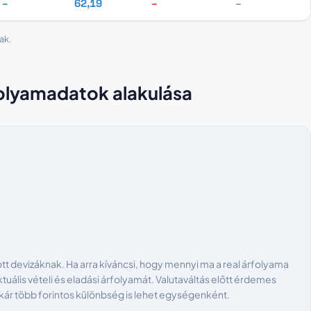
–
62,19
–
–
ak.
rfolyamadatok alakulása
t devizáknak. Ha arra kíváncsi, hogy mennyi ma a real árfolyama
tuális vételi és eladási árfolyamát. Valutaváltás előtt érdemes
akár több forintos különbség is lehet egységenként.