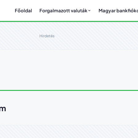
Főoldal
Forgalmazott valuták
Magyar bankfiók
Hirdetés
am