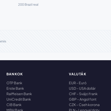
200 Brazil real
etés
BANKOK
VALUTÁK
OTP Bank
EUR – Euró
Erste Bank
USD – USA dollár
Raiffeisen Bank
CHF – Svájci frank
UniCredit Bank
GBP – Angol font
CIB Bank
CZK – Cseh korona
MBH Bank
PLN – Lengyel zloty