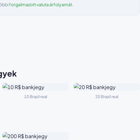
többi
forgalmazott valuta árfolyamát
.
egyek
10 Brazil real
20 Brazil real