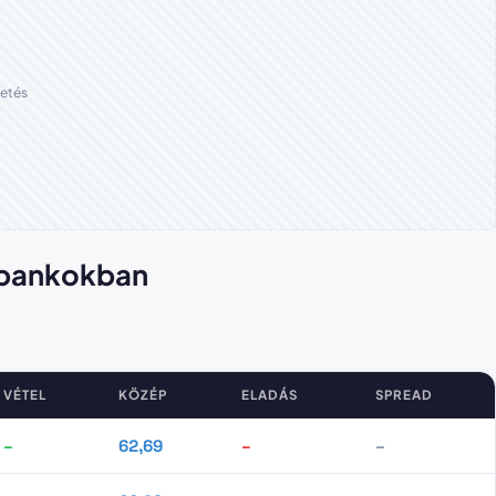
etés
r bankokban
VÉTEL
KÖZÉP
ELADÁS
SPREAD
–
62,69
–
–