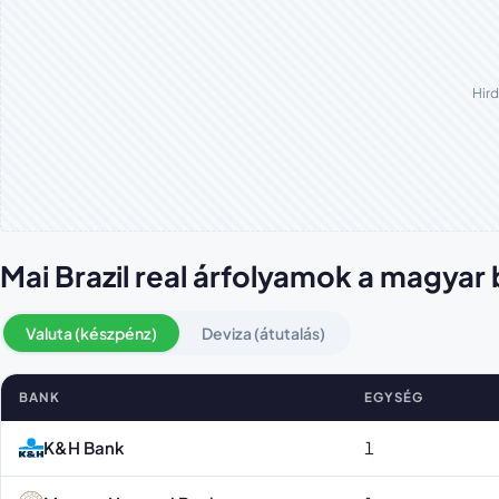
Hird
Mai Brazil real árfolyamok a magya
Valuta (készpénz)
Deviza (átutalás)
BANK
EGYSÉG
Brazil real árfolyamok bankonként
K&H Bank
1