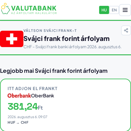
VALUTABANK
HU
EN
AZ ÁRFOLYAM KALKULÁTOR
VÁLTSON SVÁJCI FRANK-T
Svájci frank forint árfolyam
CHF – Svájci frank banki árfolyam 2026. augusztus 6.
Legjobb mai Svájci frank forint árfolyam
ITT ADJON EL FRANKT
OberBank
381,24
Ft
2026. augusztus 6. 09:07
HUF → CHF