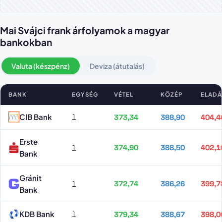
Mai Svájci frank árfolyamok a magyar
bankokban
Valuta (készpénz)
Deviza (átutalás)
BANK
EGYSÉG
VÉTEL
KÖZÉP
ELADÁ
Svájci frank árfolyamok bankonként
CIB Bank
1
373,34
388,90
404,4
Erste
1
374,90
388,50
402,1
Bank
Gránit
1
372,74
386,26
399,7
Bank
KDB Bank
1
379,34
388,67
398,0