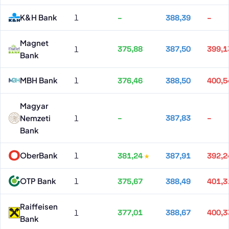
K&H Bank
1
–
388,39
–
Magnet
1
375,88
387,50
399,1
Bank
MBH Bank
1
376,46
388,50
400,5
Magyar
Nemzeti
1
–
387,83
–
Bank
OberBank
1
381,24
387,91
392,2
OTP Bank
1
375,67
388,49
401,3
Raiffeisen
1
377,01
388,67
400,3
Bank