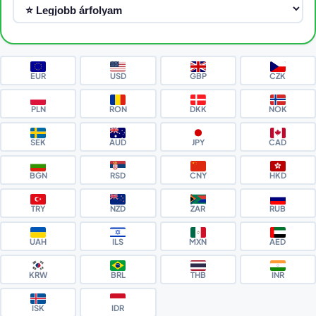
EUR
USD
GBP
CZK
PLN
RON
DKK
NOK
SEK
AUD
JPY
CAD
BGN
RSD
CNY
HKD
TRY
NZD
ZAR
RUB
UAH
ILS
MXN
AED
KRW
BRL
THB
INR
ISK
IDR