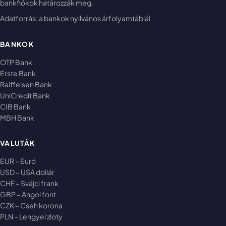
bankfiókok határozzák meg.
Adatforrás: a bankok nyilvános árfolyamtáblái
BANKOK
OTP Bank
Erste Bank
Raiffeisen Bank
UniCredit Bank
CIB Bank
MBH Bank
VALUTÁK
EUR – Euró
USD – USA dollár
CHF – Svájci frank
GBP – Angol font
CZK – Cseh korona
PLN – Lengyel zloty