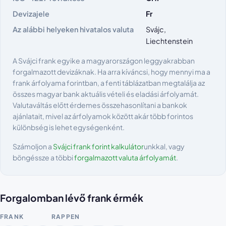
Devizajele
Fr
Az alábbi helyeken hivatalos valuta
Svájc,
Liechtenstein
A Svájci frank egyike a magyarországon leggyakrabban
forgalmazott devizáknak. Ha arra kíváncsi, hogy mennyi ma a
frank árfolyama forintban, a fenti táblázatban megtalálja az
összes magyar bank aktuális vételi és eladási árfolyamát.
Valutaváltás előtt érdemes összehasonlítani a bankok
ajánlatait, mivel az árfolyamok között akár több forintos
különbség is lehet egységenként.
Számoljon a
Svájci frank forint kalkulátor
unkkal, vagy
böngéssze a többi
forgalmazott valuta árfolyamát
.
Forgalomban lévő frank érmék
FRANK
RAPPEN