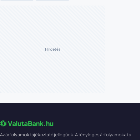
Hirdetés
💱 ValutaBank.hu
Az árfolyamok tájékoztató jellegűek. A tényleges árfolyamokat a