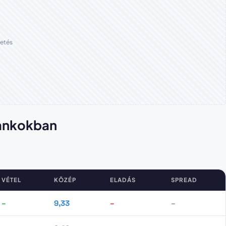
etés
bankokban
VÉTEL
KÖZÉP
ELADÁS
SPREAD
–
9,33
–
–