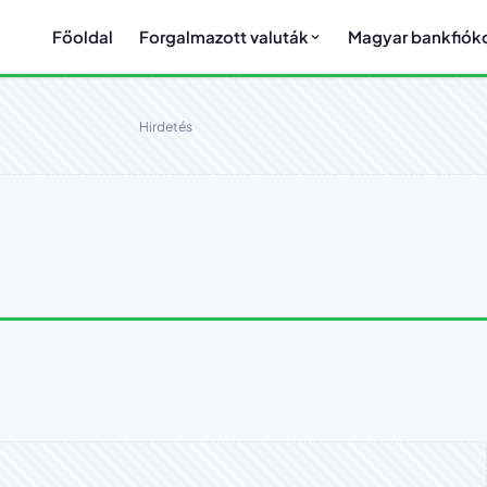
Főoldal
Forgalmazott valuták
Magyar bankfiók
Hirdetés