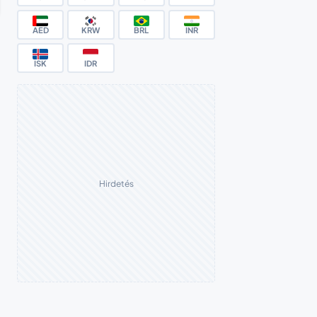
AED
KRW
BRL
INR
ISK
IDR
Hirdetés