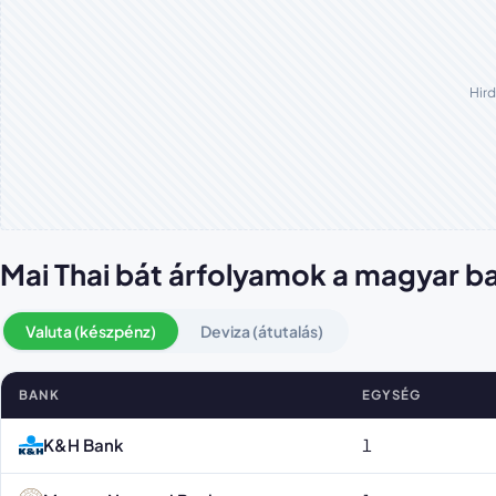
Hird
Mai Thai bát árfolyamok a magyar 
Valuta (készpénz)
Deviza (átutalás)
BANK
EGYSÉG
Thai bát árfolyamok bankonként
K&H Bank
1