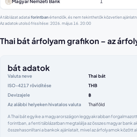
Magyar Nemzeti Bank
1
A táblázat adatai
forintban
értendők, és nem tekinthetők közvetlen ajánlatn
Az adatok utolsó frissítése: 2026. május 16. 20:00
Thai bát árfolyam grafikon – az árf
bát adatok
Valuta neve
Thai bát
ISO-4217 rövidítése
THB
Devizajele
฿
Az alábbi helyeken hivatalos valuta
Thaiföld
A Thai bát egyike a magyarországon leggyakrabban forgalmazott 
forintban, a fenti táblázatban megtalálja az összes magyar bank ak
összehasonlítani a bankok ajánlatait, mivel az árfolyamok között 