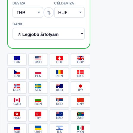
DEVIZA
CÉLDEVIZA
⇅
THB
HUF
BANK
EUR
USD
CHF
GBP
CZK
PLN
RON
DKK
NOK
SEK
AUD
JPY
CAD
BGN
RSD
CNY
HKD
TRY
NZD
ZAR
RUB
UAH
ILS
MXN