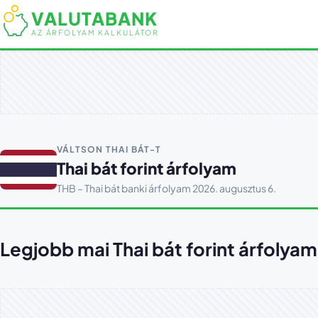
VALUTABANK
AZ ÁRFOLYAM KALKULÁTOR
VÁLTSON THAI BÁT-T
Thai bát forint árfolyam
THB – Thai bát banki árfolyam 2026. augusztus 6.
Legjobb mai Thai bát forint árfolyam