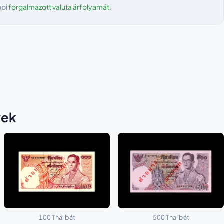
bbi
forgalmazott valuta árfolyamát
.
yek
100 Thai bát
500 Thai bát