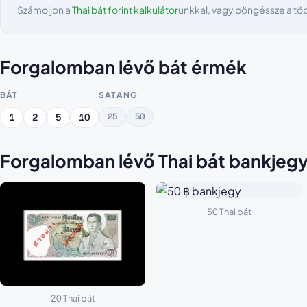
Számoljon a
Thai bát forint kalkulátor
unkkal, vagy böngéssze a tö
Forgalomban lévő bát érmék
BÁT
SATANG
25
50
1
2
5
10
Forgalomban lévő Thai bát bankjeg
50 Thai bát
20 Thai bát