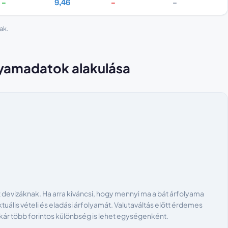
–
9,46
–
–
ak.
olyamadatok alakulása
devizáknak. Ha arra kíváncsi, hogy mennyi ma a bát árfolyama
tuális vételi és eladási árfolyamát. Valutaváltás előtt érdemes
akár több forintos különbség is lehet egységenként.