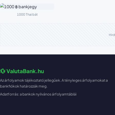
1000 Thai bát
Hird
💱 ValutaBank.hu
Az árfolyamok tájékoztató jellegűek. A tényleges árfolyamokat a
bankfiókok határozzák meg.
Adatforrás: a bankok nyilvános árfolyamtáblái