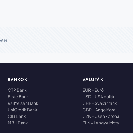
etés
BANKOK
VALUTÁK
OTP Bank
EUR – Euró
Erste Bank
USD – USA dollár
Raiffeisen Bank
CHF – Svájci frank
UniCredit Bank
GBP – Angol font
CIB Bank
CZK – Cseh korona
MBH Bank
PLN – Lengyel zloty