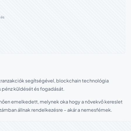
tés
tt tranzakciók segítségével, blockchain technológia
us pénz küldését és fogadását.
űnően emelkedett, melynek oka hogy a növekvő kereslet
számban állnak rendelkezésre – akár a nemesfémek.