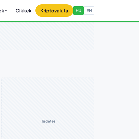
ok
Cikkek
Kriptovaluta
HU
EN
Hirdetés