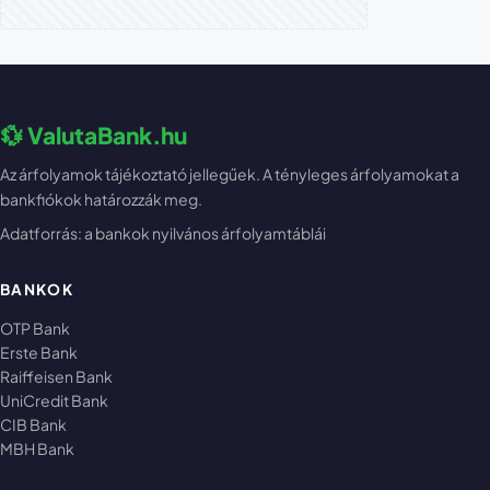
💱 ValutaBank.hu
Az árfolyamok tájékoztató jellegűek. A tényleges árfolyamokat a
bankfiókok határozzák meg.
Adatforrás: a bankok nyilvános árfolyamtáblái
BANKOK
OTP Bank
Erste Bank
Raiffeisen Bank
UniCredit Bank
CIB Bank
MBH Bank