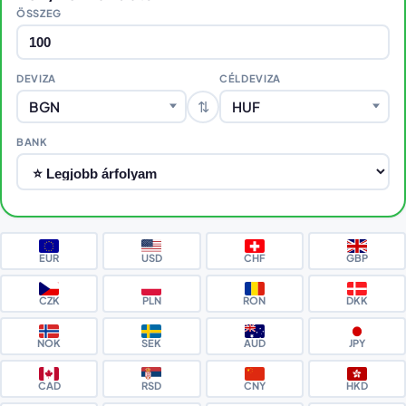
ÖSSZEG
DEVIZA
CÉLDEVIZA
⇅
BGN
HUF
BANK
EUR
USD
CHF
GBP
CZK
PLN
RON
DKK
NOK
SEK
AUD
JPY
CAD
RSD
CNY
HKD