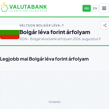
VALUTABANK
HU
EN
AZ ÁRFOLYAM KALKULÁTOR
VÁLTSON BOLGÁR LÉVA-T
Bolgár léva forint árfolyam
BGN – Bolgár léva banki árfolyam 2026. augusztus 9.
Legjobb mai Bolgár léva forint árfolyam
Hirdetés