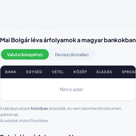
Mai Bolgár léva árfolyamok a magyar bankokban
Valuta (készpénz)
Deviza (átutalás)
BANK
EGYSÉG
VÉTEL
KÖZÉP
ELADÁS
SPREA
Bolgár léva árfolyamok bankonként
Nincs adat
A táblázat adatai
forintban
értendők, és nem tekinthetők közvetlen
ajánlatnak.
Az adatok utolsó frissítése: