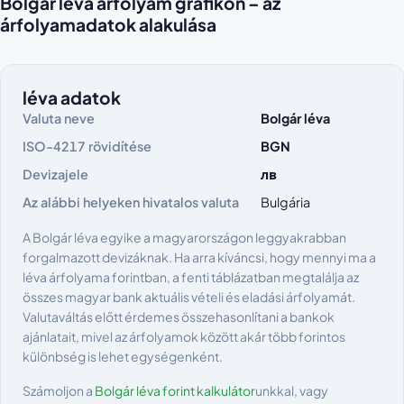
Bolgár léva árfolyam grafikon – az
árfolyamadatok alakulása
léva adatok
Valuta neve
Bolgár léva
ISO-4217 rövidítése
BGN
Devizajele
лв
Az alábbi helyeken hivatalos valuta
Bulgária
A Bolgár léva egyike a magyarországon leggyakrabban
forgalmazott devizáknak. Ha arra kíváncsi, hogy mennyi ma a
léva árfolyama forintban, a fenti táblázatban megtalálja az
összes magyar bank aktuális vételi és eladási árfolyamát.
Valutaváltás előtt érdemes összehasonlítani a bankok
ajánlatait, mivel az árfolyamok között akár több forintos
különbség is lehet egységenként.
Számoljon a
Bolgár léva forint kalkulátor
unkkal, vagy