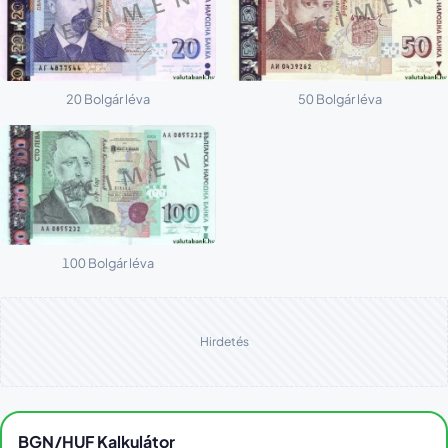
20 Bolgár léva
50 Bolgár léva
100 Bolgár léva
Hirdetés
BGN/HUF Kalkulátor