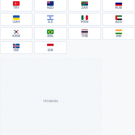
TRY
NZD
ZAR
RUB
UAH
ILS
MXN
AED
KRW
BRL
THB
INR
ISK
IDR
Hirdetés