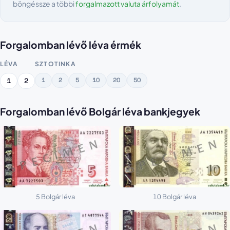
böngéssze a többi
forgalmazott valuta árfolyamát
.
Forgalomban lévő léva érmék
LÉVA
SZTOTINKA
1
2
5
10
20
50
1
2
Forgalomban lévő Bolgár léva bankjegyek
5 Bolgár léva
10 Bolgár léva