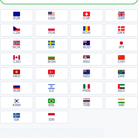
EUR
USD
CHF
GBP
CZK
PLN
RON
DKK
NOK
SEK
AUD
JPY
CAD
BGN
RSD
CNY
HKD
TRY
NZD
ZAR
RUB
ILS
MXN
AED
KRW
BRL
THB
INR
ISK
IDR