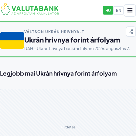
VALUTABANK
HU
EN
AZ ÁRFOLYAM KALKULÁTOR
VÁLTSON UKRÁN HRIVNYA-T
Ukrán hrivnya forint árfolyam
UAH – Ukrán hrivnya banki árfolyam 2026. augusztus 7.
Legjobb mai Ukrán hrivnya forint árfolyam
Hirdetés