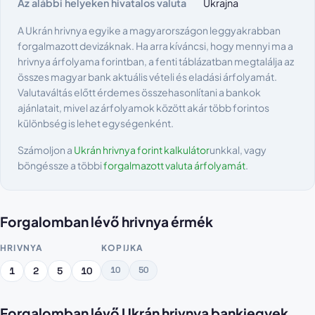
Az alábbi helyeken hivatalos valuta
Ukrajna
A Ukrán hrivnya egyike a magyarországon leggyakrabban
forgalmazott devizáknak. Ha arra kíváncsi, hogy mennyi ma a
hrivnya árfolyama forintban, a fenti táblázatban megtalálja az
összes magyar bank aktuális vételi és eladási árfolyamát.
Valutaváltás előtt érdemes összehasonlítani a bankok
ajánlatait, mivel az árfolyamok között akár több forintos
különbség is lehet egységenként.
Számoljon a
Ukrán hrivnya forint kalkulátor
unkkal, vagy
böngéssze a többi
forgalmazott valuta árfolyamát
.
Forgalomban lévő hrivnya érmék
HRIVNYA
KOPIJKA
10
50
1
2
5
10
Forgalomban lévő Ukrán hrivnya bankjegyek