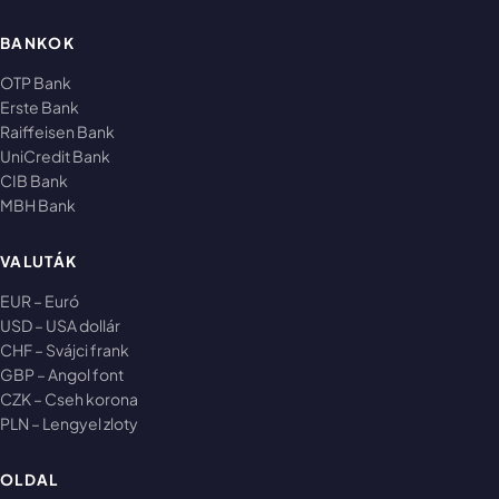
BANKOK
OTP Bank
Erste Bank
Raiffeisen Bank
UniCredit Bank
CIB Bank
MBH Bank
VALUTÁK
EUR – Euró
USD – USA dollár
CHF – Svájci frank
GBP – Angol font
CZK – Cseh korona
PLN – Lengyel zloty
OLDAL