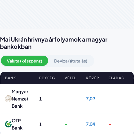
Mai Ukrán hrivnya árfolyamok a magyar
bankokban
Valuta (készpénz)
Deviza (átutalás)
BANK
EGYSÉG
VÉTEL
KÖZÉP
ELADÁS
Ukrán hrivnya árfolyamok bankonként
Magyar
Nemzeti
1
–
7,02
–
Bank
OTP
1
–
7,04
–
Bank