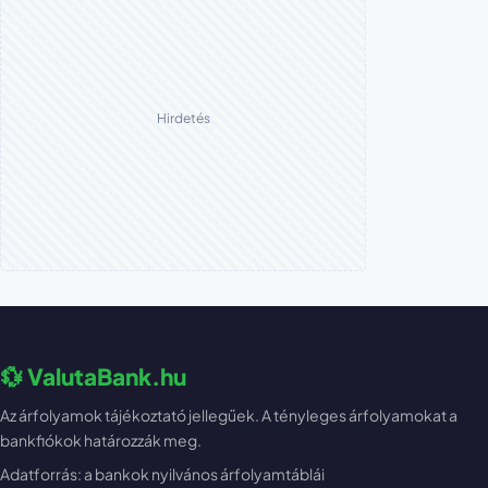
Hirdetés
💱 ValutaBank.hu
Az árfolyamok tájékoztató jellegűek. A tényleges árfolyamokat a
bankfiókok határozzák meg.
Adatforrás: a bankok nyilvános árfolyamtáblái