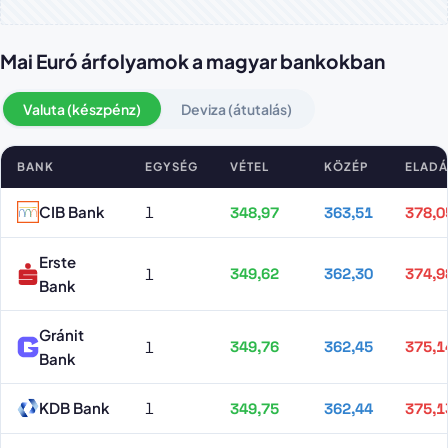
Mai Euró árfolyamok a magyar bankokban
Valuta (készpénz)
Deviza (átutalás)
BANK
EGYSÉG
VÉTEL
KÖZÉP
ELADÁ
Euró árfolyamok bankonként
CIB Bank
1
348,97
363,51
378,0
Erste
1
349,62
362,30
374,9
Bank
Gránit
1
349,76
362,45
375,1
Bank
KDB Bank
1
349,75
362,44
375,1