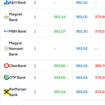
K&H Bank
1
–
362,10
–
Magnet
1
351,14
362,00
372,8
Bank
MBH Bank
1
351,07
362,30
373,5
Magyar
Nemzeti
1
–
363,03
–
Bank
OberBank
1
353,50
362,15
369,7
OTP Bank
1
353,02
363,19
373,3
Raiffeisen
1
352,14
363,03
373,9
Bank