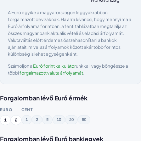
Horvátország
A Euró egyike a magyarországon leggyakrabban
forgalmazott devizáknak. Ha arra kíváncsi, hogy mennyi ma a
Euró árfolyama forintban, a fenti táblázatban megtalálja az
összes magyar bank aktuális vételi és eladási árfolyamát.
Valutaváltás előtt érdemes összehasonlítani a bankok
ajánlatait, mivel az árfolyamok között akár több forintos
különbség is lehet egységenként.
Számoljon a
Euró forint kalkulátor
unkkal, vagy böngéssze a
többi
forgalmazott valuta árfolyamát
.
Forgalomban lévő Euró érmék
EURO
CENT
1
2
5
10
20
50
1
2
Forgalomban lévő Euró bankjegyek