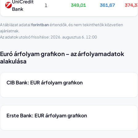
UniCredit
1
349,01
361,67
374,3
Bank
A táblázat adatai
forintban
értendők, és nem tekinthetők közvetlen
ajánlatnak.
Az adatok utolsó frissítése: 2026. augusztus 6. 12:00
Euró árfolyam grafikon – az árfolyamadatok
alakulása
CIB Bank: EUR árfolyam grafikon
Erste Bank: EUR árfolyam grafikon