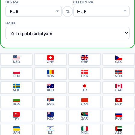
DEVIZA
CÉLDEVIZA
⇅
EUR
HUF
BANK
USD
CHF
GBP
CZK
PLN
RON
DKK
NOK
SEK
AUD
JPY
CAD
BGN
RSD
CNY
HKD
TRY
NZD
ZAR
RUB
UAH
ILS
MXN
AED