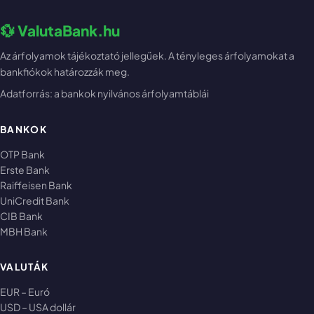
💱 ValutaBank.hu
Az árfolyamok tájékoztató jellegűek. A tényleges árfolyamokat a
bankfiókok határozzák meg.
Adatforrás: a bankok nyilvános árfolyamtáblái
BANKOK
OTP Bank
Erste Bank
Raiffeisen Bank
UniCredit Bank
CIB Bank
MBH Bank
VALUTÁK
EUR – Euró
USD – USA dollár