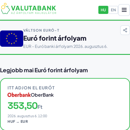
VALUTABANK
HU
EN
AZ ÁRFOLYAM KALKULÁTOR
VÁLTSON EURÓ-T
Euró forint árfolyam
EUR – Euró banki árfolyam 2026. augusztus 6.
Legjobb mai Euró forint árfolyam
ITT ADJON EL EURÓT
OberBank
353,50
Ft
2026. augusztus 6. 12:00
HUF → EUR