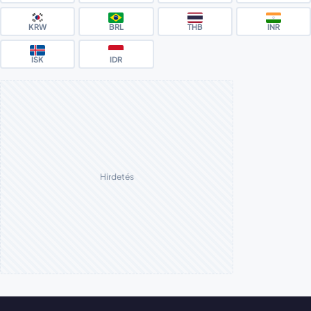
KRW
BRL
THB
INR
ISK
IDR
Hirdetés