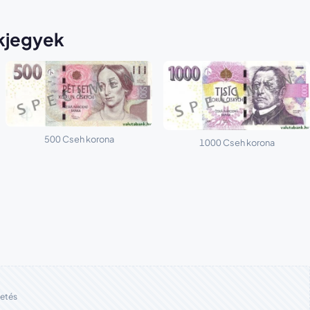
kjegyek
500 Cseh korona
1000 Cseh korona
etés