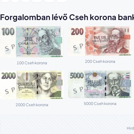
Forgalomban lévő Cseh korona ban
200 Cseh korona
100 Cseh korona
5000 Cseh korona
2000 Cseh korona
Hird