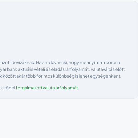
ott devizáknak. Ha arra kíváncsi, hogy mennyi ma a korona
ar bank aktuális vételi és eladási árfolyamát. Valutaváltás előtt
k között akár több forintos különbség is lehet egységenként.
 a többi
forgalmazott valuta árfolyamát
.