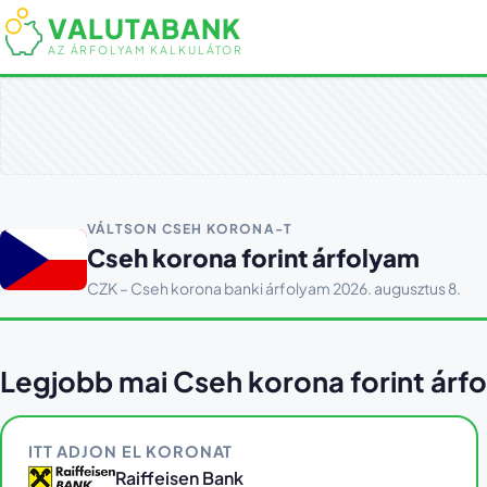
VALUTABANK
AZ ÁRFOLYAM KALKULÁTOR
VÁLTSON CSEH KORONA-T
Cseh korona forint árfolyam
CZK – Cseh korona banki árfolyam 2026. augusztus 8.
Legjobb mai Cseh korona forint árf
ITT ADJON EL KORONAT
Raiffeisen Bank