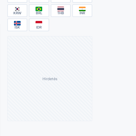
KRW
BRL
THB
INR
ISK
IDR
Hirdetés