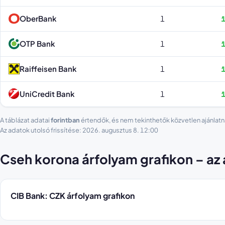
OberBank
1
1
OTP Bank
1
1
Raiffeisen Bank
1
1
UniCredit Bank
1
1
A táblázat adatai
forintban
értendők, és nem tekinthetők közvetlen ajánlatn
Az adatok utolsó frissítése: 2026. augusztus 8. 12:00
Cseh korona árfolyam grafikon – az
CIB Bank: CZK árfolyam grafikon