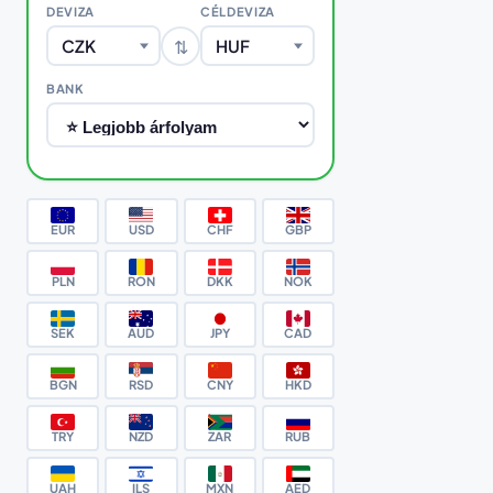
DEVIZA
CÉLDEVIZA
⇅
CZK
HUF
BANK
EUR
USD
CHF
GBP
PLN
RON
DKK
NOK
SEK
AUD
JPY
CAD
BGN
RSD
CNY
HKD
TRY
NZD
ZAR
RUB
UAH
ILS
MXN
AED