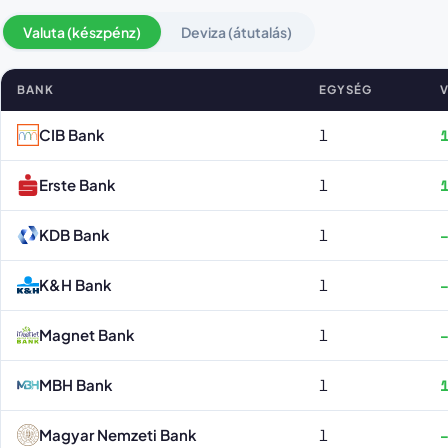
Valuta (készpénz)
Deviza (átutalás)
BANK
EGYSÉG
V
Cseh korona árfolyamok bankonként
CIB Bank
1
1
Erste Bank
1
1
KDB Bank
1
K&H Bank
1
Magnet Bank
1
MBH Bank
1
1
Magyar Nemzeti Bank
1