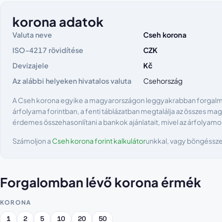
korona adatok
Valuta neve
Cseh korona
ISO-4217 rövidítése
CZK
Devizajele
Kč
Az alábbi helyeken hivatalos valuta
Csehország
A Cseh korona egyike a magyarországon leggyakrabban forgalmaz
árfolyama forintban, a fenti táblázatban megtalálja az összes magy
érdemes összehasonlítani a bankok ajánlatait, mivel az árfolyamo
Számoljon a
Cseh korona forint kalkulátor
unkkal, vagy böngéssze
Forgalomban lévő korona érmék
KORONA
1
2
5
10
20
50