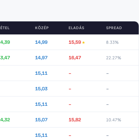
ÉTEL
KÖZÉP
ELADÁS
SPREAD
4,39
14,99
15,59
8.33%
3,47
14,97
16,47
22.27%
–
15,11
–
–
–
15,03
–
–
–
15,11
–
–
4,32
15,07
15,82
10.47%
–
15,11
–
–