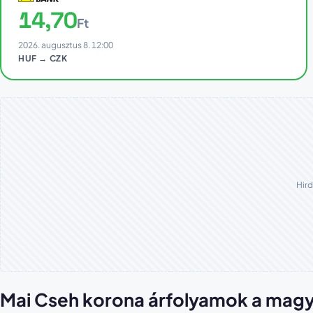
14,70
Ft
2026. augusztus 8. 12:00
HUF → CZK
Hird
Mai Cseh korona árfolyamok a mag