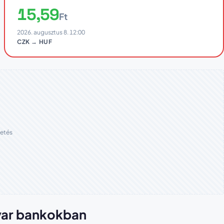
15,59
Ft
2026. augusztus 8. 12:00
CZK → HUF
etés
yar bankokban