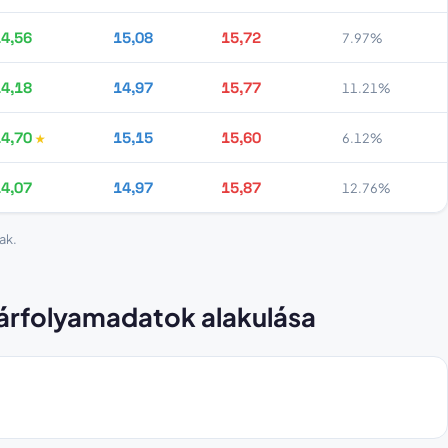
4,56
15,08
15,72
7.97%
4,18
14,97
15,77
11.21%
4,70
15,15
15,60
6.12%
4,07
14,97
15,87
12.76%
ak.
 árfolyamadatok alakulása