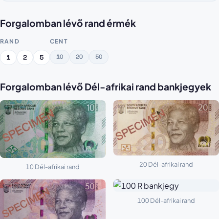
Forgalomban lévő rand érmék
RAND
CENT
10
20
50
1
2
5
Forgalomban lévő Dél-afrikai rand bankjegyek
20 Dél-afrikai rand
10 Dél-afrikai rand
100 Dél-afrikai rand