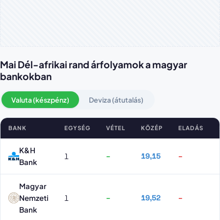
Mai Dél-afrikai rand árfolyamok a magyar
bankokban
Valuta (készpénz)
Deviza (átutalás)
BANK
EGYSÉG
VÉTEL
KÖZÉP
ELADÁS
Dél-afrikai rand árfolyamok bankonként
K&H
1
–
19,15
–
Bank
Magyar
Nemzeti
1
–
19,52
–
Bank