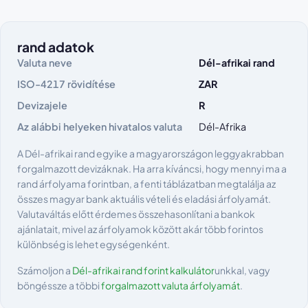
rand adatok
Valuta neve
Dél-afrikai rand
ISO-4217 rövidítése
ZAR
Devizajele
R
Az alábbi helyeken hivatalos valuta
Dél-Afrika
A Dél-afrikai rand egyike a magyarországon leggyakrabban
forgalmazott devizáknak. Ha arra kíváncsi, hogy mennyi ma a
rand árfolyama forintban, a fenti táblázatban megtalálja az
összes magyar bank aktuális vételi és eladási árfolyamát.
Valutaváltás előtt érdemes összehasonlítani a bankok
ajánlatait, mivel az árfolyamok között akár több forintos
különbség is lehet egységenként.
Számoljon a
Dél-afrikai rand forint kalkulátor
unkkal, vagy
böngéssze a többi
forgalmazott valuta árfolyamát
.