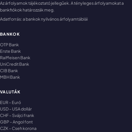
Az árfolyamok tájékoztató jellegűek. A tényleges árfolyamokat a
bankfiókok határozzák meg.
Adatforrás: a bankok nyilvános árfolyamtáblái
BANKOK
OTP Bank
Erste Bank
Raiffeisen Bank
UniCredit Bank
CIB Bank
MBH Bank
VALUTÁK
EUR – Euró
USD – USA dollár
CHF – Svájci frank
GBP – Angol font
CZK – Cseh korona