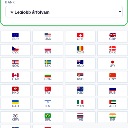
BANK
EUR
USD
CHF
GBP
CZK
PLN
RON
DKK
NOK
SEK
AUD
JPY
CAD
BGN
RSD
CNY
HKD
TRY
NZD
RUB
UAH
ILS
MXN
AED
KRW
BRL
THB
INR