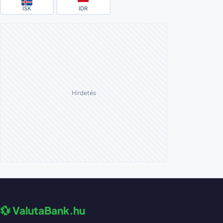
ISK
IDR
Hirdetés
💱 ValutaBank.hu